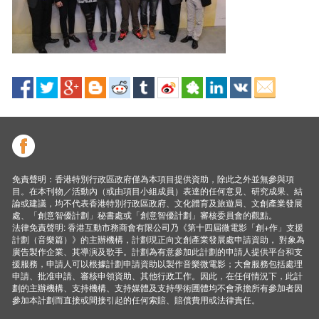
免責聲明：香港特別行政區政府僅為本項目提供資助，除此之外並無參與項
目。在本刊物／活動內（或由項目小組成員）表達的任何意見、研究成果、結
論或建議，均不代表香港特別行政區政府、文化體育及旅遊局、文創產業發展
處、「創意智優計劃」秘書處或「創意智優計劃」審核委員會的觀點。
法律免責聲明: 香港互動市務商會有限公司乃《第十四屆微電影「創+作」支援
計劃（音樂篇）》的主辦機構，計劃現正向文創產業發展處申請資助， 對象為
廣告製作企業、其導演及歌手。計劃為有意參加此計劃的申請人提供平台和支
援服務，申請人可以根據計劃申請資助以製作音樂微電影；大會服務包括處理
申請、批准申請、審核申領資助、其他行政工作。因此，在任何情況下，此計
劃的主辦機構、支持機構、支持媒體及支持學術圑體均不會承擔所有參加者因
參加本計劃而直接或間接引起的任何索賠、賠償費用或法律責任。