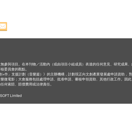
並無參與項目。在本刊物／活動內（或由項目小組成員）表達的任何意見、研究成果、
審核委員會的觀點。
「創+作」支援計劃（音樂篇）》的主辦機構，計劃現正向文創產業發展處申請資助， 
音樂微電影；大會服務包括處理申請、批准申請、審核申領資助、其他行政工作。因此
的任何索賠、賠償費用或法律責任。
ZSOFT Limited