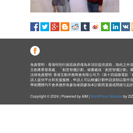
免責聲明：香港特別行政區政府僅為本項目提供資助，除此之外
文創產業發展處、「創意智優計劃」秘書處或「創意智優計劃」
法律免責聲明: 香港互動市務商會有限公司乃《第十四屆微電影
請人提供平台和支援服務，申請人可以根據計劃申請資助以製作
學術圑體均不會承擔所有參加者因參加本計劃而直接或間接引起
Copyright © 2024 | Powered by AIM |
WordPress Website
by ZI