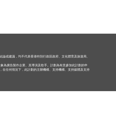
結論或建議，均不代表香港特別行政區政府、文化體育及旅遊局、
對象為廣告製作企業、其導演及歌手。計劃為有意參加此計劃的申
，在任何情況下，此計劃的主辦機構、支持機構、支持媒體及支持