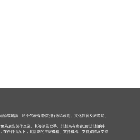
結論或建議，均不代表香港特別行政區政府、文化體育及旅遊局、
對象為廣告製作企業、其導演及歌手。計劃為有意參加此計劃的申
，在任何情況下，此計劃的主辦機構、支持機構、支持媒體及支持