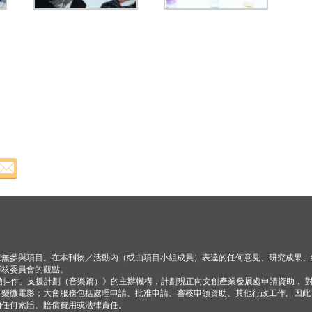
並無參與項目。在本刊物／活動內（或由項目小組成員）表達的任何意見、研究成果、
審核委員會的觀點。
「創+作」支援計劃（音樂篇）》的主辦機構，計劃現正向文創產業發展處申請資助， 
音樂微電影；大會服務包括處理申請、批准申請、審核申領資助、其他行政工作。因此
的任何索賠、賠償費用或法律責任。