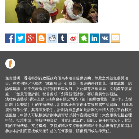
免責聲明：香港特別行政區政府僅為本項目提供資助，除此之外並無參與項
目。在本刊物／活動內（或由項目小組成員）表達的任何意見、研究成果、結
論或建議，均不代表香港特別行政區政府、文化體育及旅遊局、文創產業發展
處、「創意智優計劃」秘書處或「創意智優計劃」審核委員會的觀點。
法律免責聲明: 香港互動市務商會有限公司乃《第十四屆微電影「創+作」支援
計劃（音樂篇）》的主辦機構，計劃現正向文創產業發展處申請資助， 對象為
廣告製作企業、其導演及歌手。計劃為有意參加此計劃的申請人提供平台和支
援服務，申請人可以根據計劃申請資助以製作音樂微電影；大會服務包括處理
申請、批准申請、審核申領資助、其他行政工作。因此，在任何情況下，此計
劃的主辦機構、支持機構、支持媒體及支持學術圑體均不會承擔所有參加者因
參加本計劃而直接或間接引起的任何索賠、賠償費用或法律責任。