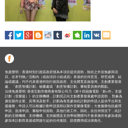
免責聲明：香港特別行政區政府僅為本項目提供資助，除此之外並無參與項
目。在本刊物／活動內（或由項目小組成員）表達的任何意見、研究成果、結
論或建議，均不代表香港特別行政區政府、文化體育及旅遊局、文創產業發展
處、「創意智優計劃」秘書處或「創意智優計劃」審核委員會的觀點。
法律免責聲明: 香港互動市務商會有限公司乃《第十四屆微電影「創+作」支援
計劃（音樂篇）》的主辦機構，計劃現正向文創產業發展處申請資助， 對象為
廣告製作企業、其導演及歌手。計劃為有意參加此計劃的申請人提供平台和支
援服務，申請人可以根據計劃申請資助以製作音樂微電影；大會服務包括處理
申請、批准申請、審核申領資助、其他行政工作。因此，在任何情況下，此計
劃的主辦機構、支持機構、支持媒體及支持學術圑體均不會承擔所有參加者因
參加本計劃而直接或間接引起的任何索賠、賠償費用或法律責任。