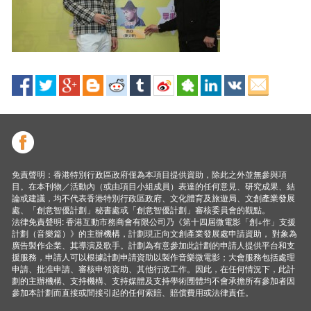
免責聲明：香港特別行政區政府僅為本項目提供資助，除此之外並無參與項
目。在本刊物／活動內（或由項目小組成員）表達的任何意見、研究成果、結
論或建議，均不代表香港特別行政區政府、文化體育及旅遊局、文創產業發展
處、「創意智優計劃」秘書處或「創意智優計劃」審核委員會的觀點。
法律免責聲明: 香港互動市務商會有限公司乃《第十四屆微電影「創+作」支援
計劃（音樂篇）》的主辦機構，計劃現正向文創產業發展處申請資助， 對象為
廣告製作企業、其導演及歌手。計劃為有意參加此計劃的申請人提供平台和支
援服務，申請人可以根據計劃申請資助以製作音樂微電影；大會服務包括處理
申請、批准申請、審核申領資助、其他行政工作。因此，在任何情況下，此計
劃的主辦機構、支持機構、支持媒體及支持學術圑體均不會承擔所有參加者因
參加本計劃而直接或間接引起的任何索賠、賠償費用或法律責任。