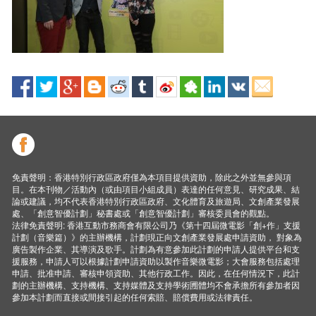
免責聲明：香港特別行政區政府僅為本項目提供資助，除此之外並無參與項
目。在本刊物／活動內（或由項目小組成員）表達的任何意見、研究成果、結
論或建議，均不代表香港特別行政區政府、文化體育及旅遊局、文創產業發展
處、「創意智優計劃」秘書處或「創意智優計劃」審核委員會的觀點。
法律免責聲明: 香港互動市務商會有限公司乃《第十四屆微電影「創+作」支援
計劃（音樂篇）》的主辦機構，計劃現正向文創產業發展處申請資助， 對象為
廣告製作企業、其導演及歌手。計劃為有意參加此計劃的申請人提供平台和支
援服務，申請人可以根據計劃申請資助以製作音樂微電影；大會服務包括處理
申請、批准申請、審核申領資助、其他行政工作。因此，在任何情況下，此計
劃的主辦機構、支持機構、支持媒體及支持學術圑體均不會承擔所有參加者因
參加本計劃而直接或間接引起的任何索賠、賠償費用或法律責任。