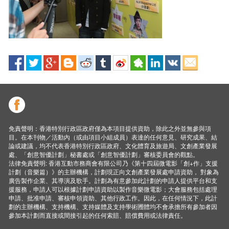
免責聲明：香港特別行政區政府僅為本項目提供資助，除此之外並無參與項
目。在本刊物／活動內（或由項目小組成員）表達的任何意見、研究成果、結
論或建議，均不代表香港特別行政區政府、文化體育及旅遊局、文創產業發展
處、「創意智優計劃」秘書處或「創意智優計劃」審核委員會的觀點。
法律免責聲明: 香港互動市務商會有限公司乃《第十四屆微電影「創+作」支援
計劃（音樂篇）》的主辦機構，計劃現正向文創產業發展處申請資助， 對象為
廣告製作企業、其導演及歌手。計劃為有意參加此計劃的申請人提供平台和支
援服務，申請人可以根據計劃申請資助以製作音樂微電影；大會服務包括處理
申請、批准申請、審核申領資助、其他行政工作。因此，在任何情況下，此計
劃的主辦機構、支持機構、支持媒體及支持學術圑體均不會承擔所有參加者因
參加本計劃而直接或間接引起的任何索賠、賠償費用或法律責任。