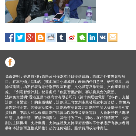
免責聲明：香港特別行政區政府僅為本項目提供資助，除此之外並無參與項
目。在本刊物／活動內（或由項目小組成員）表達的任何意見、研究成果、結
論或建議，均不代表香港特別行政區政府、文化體育及旅遊局、文創產業發展
處、「創意智優計劃」秘書處或「創意智優計劃」審核委員會的觀點。
法律免責聲明: 香港互動市務商會有限公司乃《第十四屆微電影「創+作」支援
計劃（音樂篇）》的主辦機構，計劃現正向文創產業發展處申請資助， 對象為
廣告製作企業、其導演及歌手。計劃為有意參加此計劃的申請人提供平台和支
援服務，申請人可以根據計劃申請資助以製作音樂微電影；大會服務包括處理
申請、批准申請、審核申領資助、其他行政工作。因此，在任何情況下，此計
劃的主辦機構、支持機構、支持媒體及支持學術圑體均不會承擔所有參加者因
參加本計劃而直接或間接引起的任何索賠、賠償費用或法律責任。