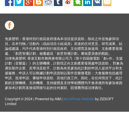
免責聲明：香港特別行政區政府僅為本項目提供資助，除此之外並無參與項
目。在本刊物／活動內（或由項目小組成員）表達的任何意見、研究成果、結
論或建議，均不代表香港特別行政區政府、文化體育及旅遊局、文創產業發展
處、「創意智優計劃」秘書處或「創意智優計劃」審核委員會的觀點。
法律免責聲明: 香港互動市務商會有限公司乃《第十四屆微電影「創+作」支援
計劃（音樂篇）》的主辦機構，計劃現正向文創產業發展處申請資助， 對象為
廣告製作企業、其導演及歌手。計劃為有意參加此計劃的申請人提供平台和支
援服務，申請人可以根據計劃申請資助以製作音樂微電影；大會服務包括處理
申請、批准申請、審核申領資助、其他行政工作。因此，在任何情況下，此計
劃的主辦機構、支持機構、支持媒體及支持學術圑體均不會承擔所有參加者因
參加本計劃而直接或間接引起的任何索賠、賠償費用或法律責任。
Copyright © 2024 | Powered by AIM |
WordPress Website
by ZIZSOFT
Limited