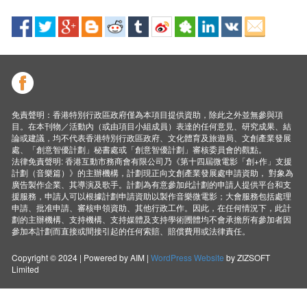
免責聲明：香港特別行政區政府僅為本項目提供資助，除此之外並無參與項
目。在本刊物／活動內（或由項目小組成員）表達的任何意見、研究成果、結
論或建議，均不代表香港特別行政區政府、文化體育及旅遊局、文創產業發展
處、「創意智優計劃」秘書處或「創意智優計劃」審核委員會的觀點。
法律免責聲明: 香港互動市務商會有限公司乃《第十四屆微電影「創+作」支援
計劃（音樂篇）》的主辦機構，計劃現正向文創產業發展處申請資助， 對象為
廣告製作企業、其導演及歌手。計劃為有意參加此計劃的申請人提供平台和支
援服務，申請人可以根據計劃申請資助以製作音樂微電影；大會服務包括處理
申請、批准申請、審核申領資助、其他行政工作。因此，在任何情況下，此計
劃的主辦機構、支持機構、支持媒體及支持學術圑體均不會承擔所有參加者因
參加本計劃而直接或間接引起的任何索賠、賠償費用或法律責任。
Copyright © 2024 | Powered by AIM |
WordPress Website
by ZIZSOFT
Limited