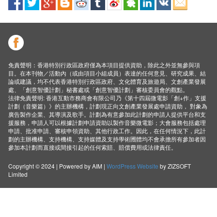
免責聲明：香港特別行政區政府僅為本項目提供資助，除此之外並無參與項
目。在本刊物／活動內（或由項目小組成員）表達的任何意見、研究成果、結
論或建議，均不代表香港特別行政區政府、文化體育及旅遊局、文創產業發展
處、「創意智優計劃」秘書處或「創意智優計劃」審核委員會的觀點。
法律免責聲明: 香港互動市務商會有限公司乃《第十四屆微電影「創+作」支援
計劃（音樂篇）》的主辦機構，計劃現正向文創產業發展處申請資助， 對象為
廣告製作企業、其導演及歌手。計劃為有意參加此計劃的申請人提供平台和支
援服務，申請人可以根據計劃申請資助以製作音樂微電影；大會服務包括處理
申請、批准申請、審核申領資助、其他行政工作。因此，在任何情況下，此計
劃的主辦機構、支持機構、支持媒體及支持學術圑體均不會承擔所有參加者因
參加本計劃而直接或間接引起的任何索賠、賠償費用或法律責任。
Copyright © 2024 | Powered by AIM |
WordPress Website
by ZIZSOFT
Limited