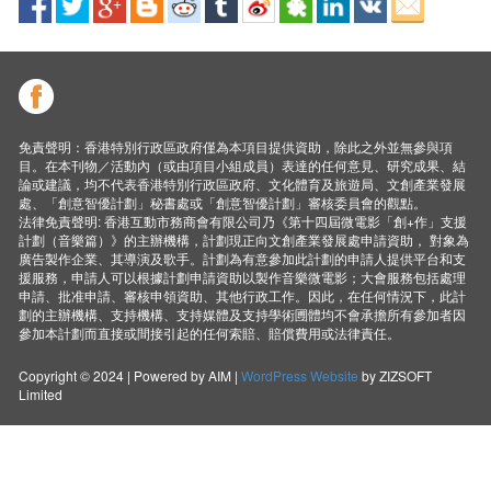
免責聲明：香港特別行政區政府僅為本項目提供資助，除此之外並無參與項
目。在本刊物／活動內（或由項目小組成員）表達的任何意見、研究成果、結
論或建議，均不代表香港特別行政區政府、文化體育及旅遊局、文創產業發展
處、「創意智優計劃」秘書處或「創意智優計劃」審核委員會的觀點。
法律免責聲明: 香港互動市務商會有限公司乃《第十四屆微電影「創+作」支援
計劃（音樂篇）》的主辦機構，計劃現正向文創產業發展處申請資助， 對象為
廣告製作企業、其導演及歌手。計劃為有意參加此計劃的申請人提供平台和支
援服務，申請人可以根據計劃申請資助以製作音樂微電影；大會服務包括處理
申請、批准申請、審核申領資助、其他行政工作。因此，在任何情況下，此計
劃的主辦機構、支持機構、支持媒體及支持學術圑體均不會承擔所有參加者因
參加本計劃而直接或間接引起的任何索賠、賠償費用或法律責任。
Copyright © 2024 | Powered by AIM |
WordPress Website
by ZIZSOFT
Limited