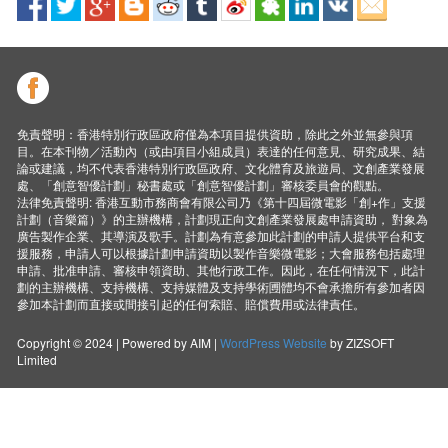
免責聲明：香港特別行政區政府僅為本項目提供資助，除此之外並無參與項
目。在本刊物／活動內（或由項目小組成員）表達的任何意見、研究成果、結
論或建議，均不代表香港特別行政區政府、文化體育及旅遊局、文創產業發展
處、「創意智優計劃」秘書處或「創意智優計劃」審核委員會的觀點。
法律免責聲明: 香港互動市務商會有限公司乃《第十四屆微電影「創+作」支援
計劃（音樂篇）》的主辦機構，計劃現正向文創產業發展處申請資助， 對象為
廣告製作企業、其導演及歌手。計劃為有意參加此計劃的申請人提供平台和支
援服務，申請人可以根據計劃申請資助以製作音樂微電影；大會服務包括處理
申請、批准申請、審核申領資助、其他行政工作。因此，在任何情況下，此計
劃的主辦機構、支持機構、支持媒體及支持學術圑體均不會承擔所有參加者因
參加本計劃而直接或間接引起的任何索賠、賠償費用或法律責任。
Copyright © 2024 | Powered by AIM |
WordPress Website
by ZIZSOFT
Limited