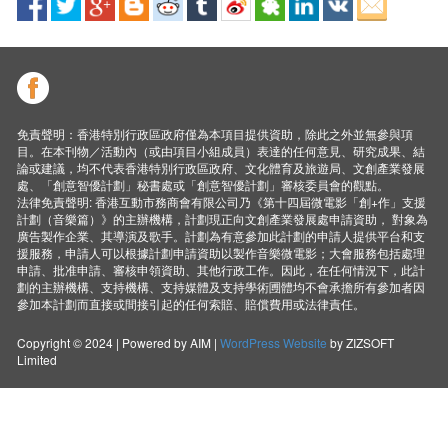
免責聲明：香港特別行政區政府僅為本項目提供資助，除此之外並無參與項
目。在本刊物／活動內（或由項目小組成員）表達的任何意見、研究成果、結
論或建議，均不代表香港特別行政區政府、文化體育及旅遊局、文創產業發展
處、「創意智優計劃」秘書處或「創意智優計劃」審核委員會的觀點。
法律免責聲明: 香港互動市務商會有限公司乃《第十四屆微電影「創+作」支援
計劃（音樂篇）》的主辦機構，計劃現正向文創產業發展處申請資助， 對象為
廣告製作企業、其導演及歌手。計劃為有意參加此計劃的申請人提供平台和支
援服務，申請人可以根據計劃申請資助以製作音樂微電影；大會服務包括處理
申請、批准申請、審核申領資助、其他行政工作。因此，在任何情況下，此計
劃的主辦機構、支持機構、支持媒體及支持學術圑體均不會承擔所有參加者因
參加本計劃而直接或間接引起的任何索賠、賠償費用或法律責任。
Copyright © 2024 | Powered by AIM |
WordPress Website
by ZIZSOFT
Limited