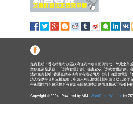
免責聲明：香港特別行政區政府僅為本項目提供資助，除此之外
文創產業發展處、「創意智優計劃」秘書處或「創意智優計劃」
法律免責聲明: 香港互動市務商會有限公司乃《第十四屆微電影
請人提供平台和支援服務，申請人可以根據計劃申請資助以製作
學術圑體均不會承擔所有參加者因參加本計劃而直接或間接引起
Copyright © 2024 | Powered by AIM |
WordPress Website
by ZI