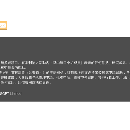
並無參與項目。在本刊物／活動內（或由項目小組成員）表達的任何意見、研究成果、
審核委員會的觀點。
「創+作」支援計劃（音樂篇）》的主辦機構，計劃現正向文創產業發展處申請資助， 
音樂微電影；大會服務包括處理申請、批准申請、審核申領資助、其他行政工作。因此
的任何索賠、賠償費用或法律責任。
ZSOFT Limited