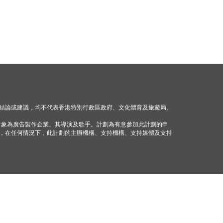
結論或建議，均不代表香港特別行政區政府、文化體育及旅遊局、
對象為廣告製作企業、其導演及歌手。計劃為有意參加此計劃的申
，在任何情況下，此計劃的主辦機構、支持機構、支持媒體及支持