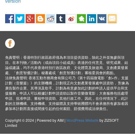
version
免責聲明：香港特別行政區政府僅為本項目提供資助，除此之外並無參與項
目。在本刊物／活動內（或由項目小組成員）表達的任何意見、研究成果、結
論或建議，均不代表香港特別行政區政府、文化體育及旅遊局、文創產業發展
處、「創意智優計劃」秘書處或「創意智優計劃」審核委員會的觀點。
法律免責聲明: 香港互動市務商會有限公司乃《第十四屆微電影「創+作」支援
計劃（音樂篇）》的主辦機構，計劃現正向文創產業發展處申請資助， 對象為
廣告製作企業、其導演及歌手。計劃為有意參加此計劃的申請人提供平台和支
援服務，申請人可以根據計劃申請資助以製作音樂微電影；大會服務包括處理
申請、批准申請、審核申領資助、其他行政工作。因此，在任何情況下，此計
劃的主辦機構、支持機構、支持媒體及支持學術圑體均不會承擔所有參加者因
參加本計劃而直接或間接引起的任何索賠、賠償費用或法律責任。
Copyright © 2024 | Powered by AIM |
WordPress Website
by ZIZSOFT
Limited