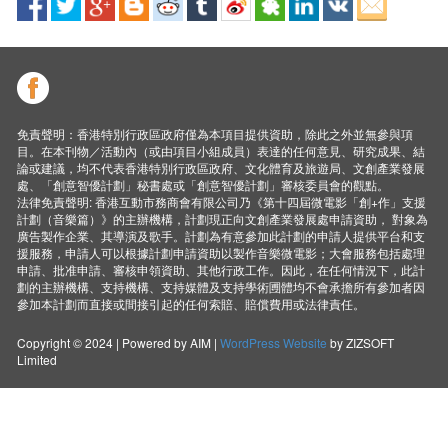
免責聲明：香港特別行政區政府僅為本項目提供資助，除此之外並無參與項
目。在本刊物／活動內（或由項目小組成員）表達的任何意見、研究成果、結
論或建議，均不代表香港特別行政區政府、文化體育及旅遊局、文創產業發展
處、「創意智優計劃」秘書處或「創意智優計劃」審核委員會的觀點。
法律免責聲明: 香港互動市務商會有限公司乃《第十四屆微電影「創+作」支援
計劃（音樂篇）》的主辦機構，計劃現正向文創產業發展處申請資助， 對象為
廣告製作企業、其導演及歌手。計劃為有意參加此計劃的申請人提供平台和支
援服務，申請人可以根據計劃申請資助以製作音樂微電影；大會服務包括處理
申請、批准申請、審核申領資助、其他行政工作。因此，在任何情況下，此計
劃的主辦機構、支持機構、支持媒體及支持學術圑體均不會承擔所有參加者因
參加本計劃而直接或間接引起的任何索賠、賠償費用或法律責任。
Copyright © 2024 | Powered by AIM |
WordPress Website
by ZIZSOFT
Limited