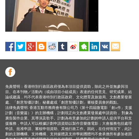
免責聲明：香港特別行政區政府僅為本項目提供資助，除此之外並無參與項
目。在本刊物／活動內（或由項目小組成員）表達的任何意見、研究成果、結
論或建議，均不代表香港特別行政區政府、文化體育及旅遊局、文創產業發展
處、「創意智優計劃」秘書處或「創意智優計劃」審核委員會的觀點。
法律免責聲明: 香港互動市務商會有限公司乃《第十四屆微電影「創+作」支援
計劃（音樂篇）》的主辦機構，計劃現正向文創產業發展處申請資助， 對象為
廣告製作企業、其導演及歌手。計劃為有意參加此計劃的申請人提供平台和支
援服務，申請人可以根據計劃申請資助以製作音樂微電影；大會服務包括處理
申請、批准申請、審核申領資助、其他行政工作。因此，在任何情況下，此計
劃的主辦機構、支持機構、支持媒體及支持學術圑體均不會承擔所有參加者因
參加本計劃而直接或間接引起的任何索賠、賠償費用或法律責任。