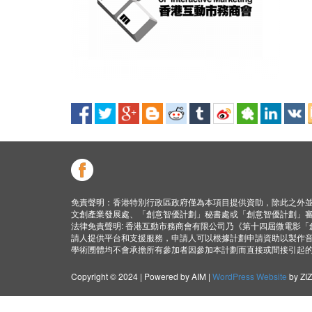
免責聲明：香港特別行政區政府僅為本項目提供資助，除此之外
文創產業發展處、「創意智優計劃」秘書處或「創意智優計劃」
法律免責聲明: 香港互動市務商會有限公司乃《第十四屆微電影
請人提供平台和支援服務，申請人可以根據計劃申請資助以製作
學術圑體均不會承擔所有參加者因參加本計劃而直接或間接引起
Copyright © 2024 | Powered by AIM |
WordPress Website
by ZI