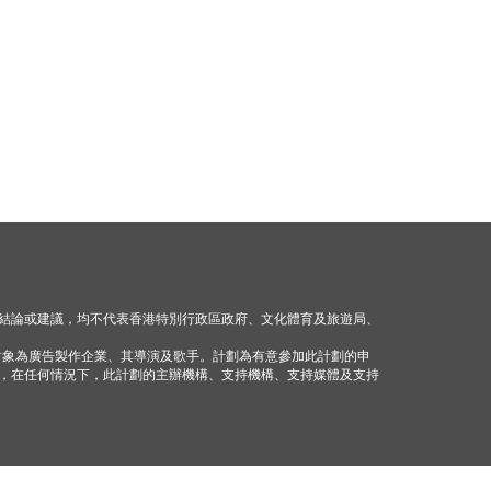
結論或建議，均不代表香港特別行政區政府、文化體育及旅遊局、
對象為廣告製作企業、其導演及歌手。計劃為有意參加此計劃的申
，在任何情況下，此計劃的主辦機構、支持機構、支持媒體及支持