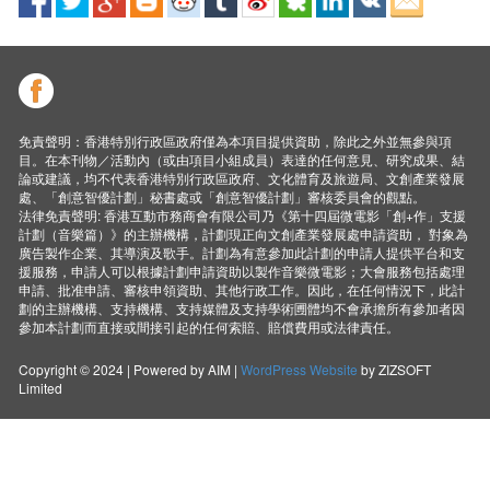
免責聲明：香港特別行政區政府僅為本項目提供資助，除此之外並無參與項
目。在本刊物／活動內（或由項目小組成員）表達的任何意見、研究成果、結
論或建議，均不代表香港特別行政區政府、文化體育及旅遊局、文創產業發展
處、「創意智優計劃」秘書處或「創意智優計劃」審核委員會的觀點。
法律免責聲明: 香港互動市務商會有限公司乃《第十四屆微電影「創+作」支援
計劃（音樂篇）》的主辦機構，計劃現正向文創產業發展處申請資助， 對象為
廣告製作企業、其導演及歌手。計劃為有意參加此計劃的申請人提供平台和支
援服務，申請人可以根據計劃申請資助以製作音樂微電影；大會服務包括處理
申請、批准申請、審核申領資助、其他行政工作。因此，在任何情況下，此計
劃的主辦機構、支持機構、支持媒體及支持學術圑體均不會承擔所有參加者因
參加本計劃而直接或間接引起的任何索賠、賠償費用或法律責任。
Copyright © 2024 | Powered by AIM |
WordPress Website
by ZIZSOFT
Limited