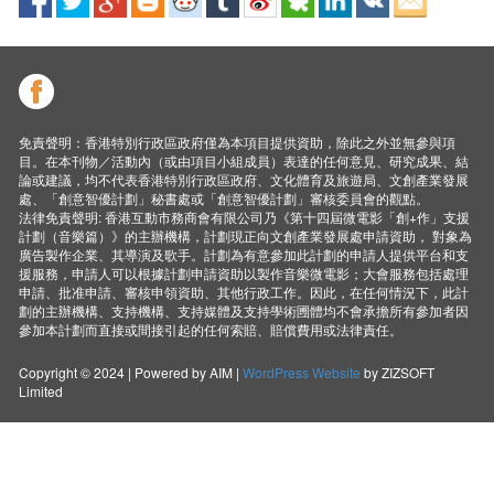
免責聲明：香港特別行政區政府僅為本項目提供資助，除此之外並無參與項
目。在本刊物／活動內（或由項目小組成員）表達的任何意見、研究成果、結
論或建議，均不代表香港特別行政區政府、文化體育及旅遊局、文創產業發展
處、「創意智優計劃」秘書處或「創意智優計劃」審核委員會的觀點。
法律免責聲明: 香港互動市務商會有限公司乃《第十四屆微電影「創+作」支援
計劃（音樂篇）》的主辦機構，計劃現正向文創產業發展處申請資助， 對象為
廣告製作企業、其導演及歌手。計劃為有意參加此計劃的申請人提供平台和支
援服務，申請人可以根據計劃申請資助以製作音樂微電影；大會服務包括處理
申請、批准申請、審核申領資助、其他行政工作。因此，在任何情況下，此計
劃的主辦機構、支持機構、支持媒體及支持學術圑體均不會承擔所有參加者因
參加本計劃而直接或間接引起的任何索賠、賠償費用或法律責任。
Copyright © 2024 | Powered by AIM |
WordPress Website
by ZIZSOFT
Limited