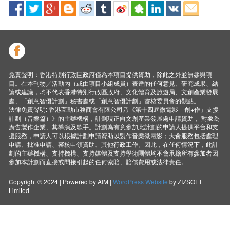
免責聲明：香港特別行政區政府僅為本項目提供資助，除此之外並無參與項
目。在本刊物／活動內（或由項目小組成員）表達的任何意見、研究成果、結
論或建議，均不代表香港特別行政區政府、文化體育及旅遊局、文創產業發展
處、「創意智優計劃」秘書處或「創意智優計劃」審核委員會的觀點。
法律免責聲明: 香港互動市務商會有限公司乃《第十四屆微電影「創+作」支援
計劃（音樂篇）》的主辦機構，計劃現正向文創產業發展處申請資助， 對象為
廣告製作企業、其導演及歌手。計劃為有意參加此計劃的申請人提供平台和支
援服務，申請人可以根據計劃申請資助以製作音樂微電影；大會服務包括處理
申請、批准申請、審核申領資助、其他行政工作。因此，在任何情況下，此計
劃的主辦機構、支持機構、支持媒體及支持學術圑體均不會承擔所有參加者因
參加本計劃而直接或間接引起的任何索賠、賠償費用或法律責任。
Copyright © 2024 | Powered by AIM |
WordPress Website
by ZIZSOFT
Limited