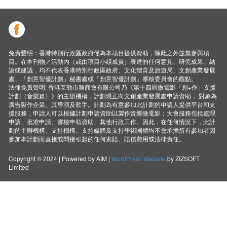
免責聲明：香港特別行政區政府僅為本項目提供資助，除此之外並無參與項
目。在本刊物／活動內（或由項目小組成員）表達的任何意見、研究成果、結
論或建議，均不代表香港特別行政區政府、文化體育及旅遊局、文創產業發展
處、「創意智優計劃」秘書處或「創意智優計劃」審核委員會的觀點。
法律免責聲明: 香港互動市務商會有限公司乃《第十四屆微電影「創+作」支援
計劃（音樂篇）》的主辦機構，計劃現正向文創產業發展處申請資助， 對象為
廣告製作企業、其導演及歌手。計劃為有意參加此計劃的申請人提供平台和支
援服務，申請人可以根據計劃申請資助以製作音樂微電影；大會服務包括處理
申請、批准申請、審核申領資助、其他行政工作。因此，在任何情況下，此計
劃的主辦機構、支持機構、支持媒體及支持學術圑體均不會承擔所有參加者因
參加本計劃而直接或間接引起的任何索賠、賠償費用或法律責任。
Copyright © 2024 | Powered by AIM |
WordPress Website
by ZIZSOFT
Limited