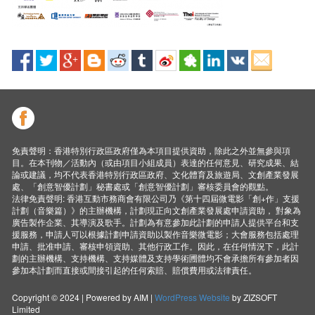
免責聲明：香港特別行政區政府僅為本項目提供資助，除此之外並無參與項
目。在本刊物／活動內（或由項目小組成員）表達的任何意見、研究成果、結
論或建議，均不代表香港特別行政區政府、文化體育及旅遊局、文創產業發展
處、「創意智優計劃」秘書處或「創意智優計劃」審核委員會的觀點。
法律免責聲明: 香港互動市務商會有限公司乃《第十四屆微電影「創+作」支援
計劃（音樂篇）》的主辦機構，計劃現正向文創產業發展處申請資助， 對象為
廣告製作企業、其導演及歌手。計劃為有意參加此計劃的申請人提供平台和支
援服務，申請人可以根據計劃申請資助以製作音樂微電影；大會服務包括處理
申請、批准申請、審核申領資助、其他行政工作。因此，在任何情況下，此計
劃的主辦機構、支持機構、支持媒體及支持學術圑體均不會承擔所有參加者因
參加本計劃而直接或間接引起的任何索賠、賠償費用或法律責任。
Copyright © 2024 | Powered by AIM |
WordPress Website
by ZIZSOFT
Limited