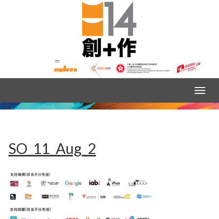
SO_11_Aug_2