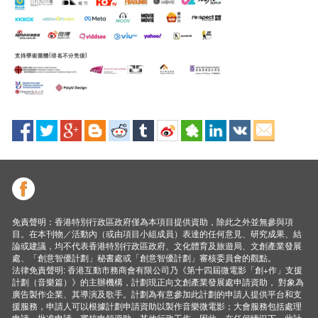
免責聲明：香港特別行政區政府僅為本項目提供資助，除此之外並無參與項
目。在本刊物／活動內（或由項目小組成員）表達的任何意見、研究成果、結
論或建議，均不代表香港特別行政區政府、文化體育及旅遊局、文創產業發展
處、「創意智優計劃」秘書處或「創意智優計劃」審核委員會的觀點。
法律免責聲明: 香港互動市務商會有限公司乃《第十四屆微電影「創+作」支援
計劃（音樂篇）》的主辦機構，計劃現正向文創產業發展處申請資助， 對象為
廣告製作企業、其導演及歌手。計劃為有意參加此計劃的申請人提供平台和支
援服務，申請人可以根據計劃申請資助以製作音樂微電影；大會服務包括處理
申請、批准申請、審核申領資助、其他行政工作。因此，在任何情況下，此計