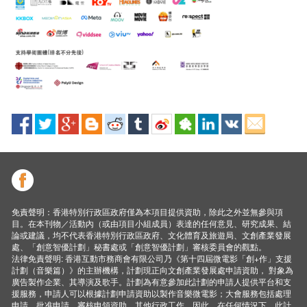
免責聲明：香港特別行政區政府僅為本項目提供資助，除此之外並無參與項
目。在本刊物／活動內（或由項目小組成員）表達的任何意見、研究成果、結
論或建議，均不代表香港特別行政區政府、文化體育及旅遊局、文創產業發展
處、「創意智優計劃」秘書處或「創意智優計劃」審核委員會的觀點。
法律免責聲明: 香港互動市務商會有限公司乃《第十四屆微電影「創+作」支援
計劃（音樂篇）》的主辦機構，計劃現正向文創產業發展處申請資助， 對象為
廣告製作企業、其導演及歌手。計劃為有意參加此計劃的申請人提供平台和支
援服務，申請人可以根據計劃申請資助以製作音樂微電影；大會服務包括處理
申請、批准申請、審核申領資助、其他行政工作。因此，在任何情況下，此計