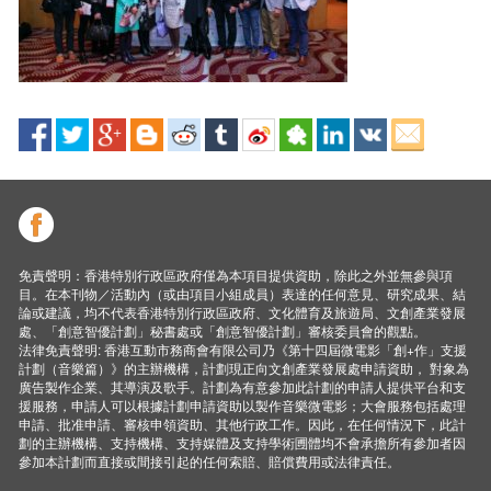
免責聲明：香港特別行政區政府僅為本項目提供資助，除此之外並無參與項
目。在本刊物／活動內（或由項目小組成員）表達的任何意見、研究成果、結
論或建議，均不代表香港特別行政區政府、文化體育及旅遊局、文創產業發展
處、「創意智優計劃」秘書處或「創意智優計劃」審核委員會的觀點。
法律免責聲明: 香港互動市務商會有限公司乃《第十四屆微電影「創+作」支援
計劃（音樂篇）》的主辦機構，計劃現正向文創產業發展處申請資助， 對象為
廣告製作企業、其導演及歌手。計劃為有意參加此計劃的申請人提供平台和支
援服務，申請人可以根據計劃申請資助以製作音樂微電影；大會服務包括處理
申請、批准申請、審核申領資助、其他行政工作。因此，在任何情況下，此計
劃的主辦機構、支持機構、支持媒體及支持學術圑體均不會承擔所有參加者因
參加本計劃而直接或間接引起的任何索賠、賠償費用或法律責任。