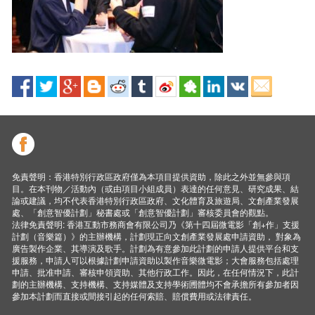
免責聲明：香港特別行政區政府僅為本項目提供資助，除此之外並無參與項
目。在本刊物／活動內（或由項目小組成員）表達的任何意見、研究成果、結
論或建議，均不代表香港特別行政區政府、文化體育及旅遊局、文創產業發展
處、「創意智優計劃」秘書處或「創意智優計劃」審核委員會的觀點。
法律免責聲明: 香港互動市務商會有限公司乃《第十四屆微電影「創+作」支援
計劃（音樂篇）》的主辦機構，計劃現正向文創產業發展處申請資助， 對象為
廣告製作企業、其導演及歌手。計劃為有意參加此計劃的申請人提供平台和支
援服務，申請人可以根據計劃申請資助以製作音樂微電影；大會服務包括處理
申請、批准申請、審核申領資助、其他行政工作。因此，在任何情況下，此計
劃的主辦機構、支持機構、支持媒體及支持學術圑體均不會承擔所有參加者因
參加本計劃而直接或間接引起的任何索賠、賠償費用或法律責任。