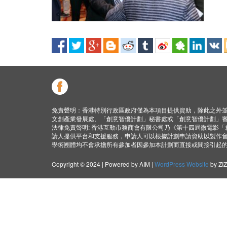
免責聲明：香港特別行政區政府僅為本項目提供資助，除此之外
文創產業發展處、「創意智優計劃」秘書處或「創意智優計劃」
法律免責聲明: 香港互動市務商會有限公司乃《第十四屆微電影
請人提供平台和支援服務，申請人可以根據計劃申請資助以製作
學術圑體均不會承擔所有參加者因參加本計劃而直接或間接引起
Copyright © 2024 | Powered by AIM |
WordPress Website
by ZI