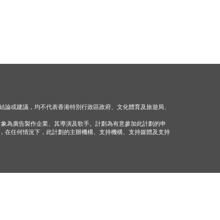
結論或建議，均不代表香港特別行政區政府、文化體育及旅遊局、
對象為廣告製作企業、其導演及歌手。計劃為有意參加此計劃的申
，在任何情況下，此計劃的主辦機構、支持機構、支持媒體及支持