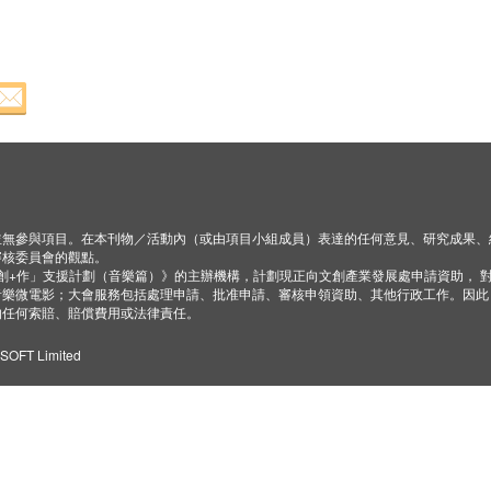
並無參與項目。在本刊物／活動內（或由項目小組成員）表達的任何意見、研究成果、
審核委員會的觀點。
「創+作」支援計劃（音樂篇）》的主辦機構，計劃現正向文創產業發展處申請資助， 
音樂微電影；大會服務包括處理申請、批准申請、審核申領資助、其他行政工作。因此
的任何索賠、賠償費用或法律責任。
ZSOFT Limited