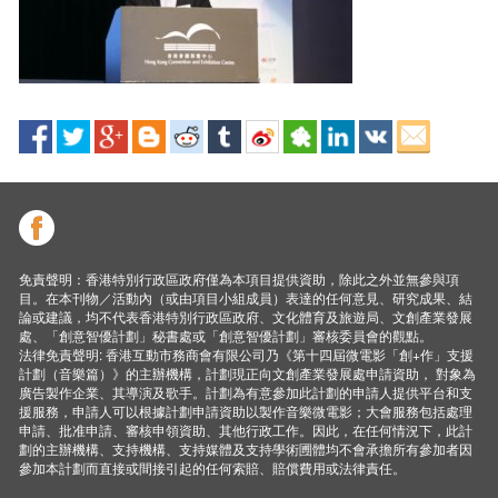
免責聲明：香港特別行政區政府僅為本項目提供資助，除此之外並無參與項
目。在本刊物／活動內（或由項目小組成員）表達的任何意見、研究成果、結
論或建議，均不代表香港特別行政區政府、文化體育及旅遊局、文創產業發展
處、「創意智優計劃」秘書處或「創意智優計劃」審核委員會的觀點。
法律免責聲明: 香港互動市務商會有限公司乃《第十四屆微電影「創+作」支援
計劃（音樂篇）》的主辦機構，計劃現正向文創產業發展處申請資助， 對象為
廣告製作企業、其導演及歌手。計劃為有意參加此計劃的申請人提供平台和支
援服務，申請人可以根據計劃申請資助以製作音樂微電影；大會服務包括處理
申請、批准申請、審核申領資助、其他行政工作。因此，在任何情況下，此計
劃的主辦機構、支持機構、支持媒體及支持學術圑體均不會承擔所有參加者因
參加本計劃而直接或間接引起的任何索賠、賠償費用或法律責任。