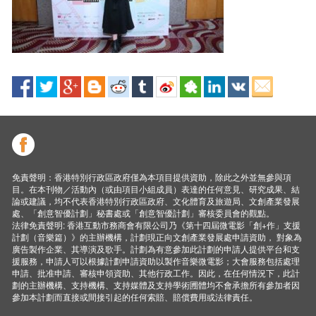
免責聲明：香港特別行政區政府僅為本項目提供資助，除此之外並無參與項
目。在本刊物／活動內（或由項目小組成員）表達的任何意見、研究成果、結
論或建議，均不代表香港特別行政區政府、文化體育及旅遊局、文創產業發展
處、「創意智優計劃」秘書處或「創意智優計劃」審核委員會的觀點。
法律免責聲明: 香港互動市務商會有限公司乃《第十四屆微電影「創+作」支援
計劃（音樂篇）》的主辦機構，計劃現正向文創產業發展處申請資助， 對象為
廣告製作企業、其導演及歌手。計劃為有意參加此計劃的申請人提供平台和支
援服務，申請人可以根據計劃申請資助以製作音樂微電影；大會服務包括處理
申請、批准申請、審核申領資助、其他行政工作。因此，在任何情況下，此計
劃的主辦機構、支持機構、支持媒體及支持學術圑體均不會承擔所有參加者因
參加本計劃而直接或間接引起的任何索賠、賠償費用或法律責任。