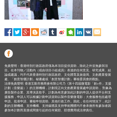
免責聲明：香港特別行政區政府僅為本項目提供資助，除此之外並無參與項
目。在本刊物／活動內（或由項目小組成員）表達的任何意見、研究成果、結
論或建議，均不代表香港特別行政區政府、文化體育及旅遊局、文創產業發展
處、「創意智優計劃」秘書處或「創意智優計劃」審核委員會的觀點。
法律免責聲明: 香港互動市務商會有限公司乃《第十四屆微電影「創+作」支援
計劃（音樂篇）》的主辦機構，計劃現正向文創產業發展處申請資助， 對象為
廣告製作企業、其導演及歌手。計劃為有意參加此計劃的申請人提供平台和支
援服務，申請人可以根據計劃申請資助以製作音樂微電影；大會服務包括處理
申請、批准申請、審核申領資助、其他行政工作。因此，在任何情況下，此計
劃的主辦機構、支持機構、支持媒體及支持學術圑體均不會承擔所有參加者因
參加本計劃而直接或間接引起的任何索賠、賠償費用或法律責任。