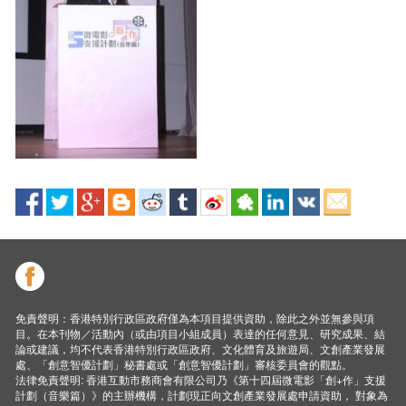
免責聲明：香港特別行政區政府僅為本項目提供資助，除此之外並無參與項
目。在本刊物／活動內（或由項目小組成員）表達的任何意見、研究成果、結
論或建議，均不代表香港特別行政區政府、文化體育及旅遊局、文創產業發展
處、「創意智優計劃」秘書處或「創意智優計劃」審核委員會的觀點。
法律免責聲明: 香港互動市務商會有限公司乃《第十四屆微電影「創+作」支援
計劃（音樂篇）》的主辦機構，計劃現正向文創產業發展處申請資助， 對象為