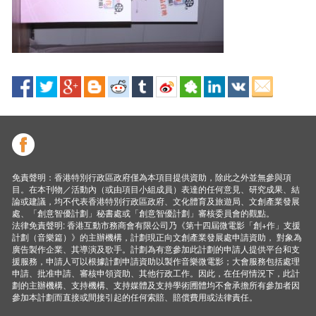
免責聲明：香港特別行政區政府僅為本項目提供資助，除此之外並無參與項
目。在本刊物／活動內（或由項目小組成員）表達的任何意見、研究成果、結
論或建議，均不代表香港特別行政區政府、文化體育及旅遊局、文創產業發展
處、「創意智優計劃」秘書處或「創意智優計劃」審核委員會的觀點。
法律免責聲明: 香港互動市務商會有限公司乃《第十四屆微電影「創+作」支援
計劃（音樂篇）》的主辦機構，計劃現正向文創產業發展處申請資助， 對象為
廣告製作企業、其導演及歌手。計劃為有意參加此計劃的申請人提供平台和支
援服務，申請人可以根據計劃申請資助以製作音樂微電影；大會服務包括處理
申請、批准申請、審核申領資助、其他行政工作。因此，在任何情況下，此計
劃的主辦機構、支持機構、支持媒體及支持學術圑體均不會承擔所有參加者因
參加本計劃而直接或間接引起的任何索賠、賠償費用或法律責任。