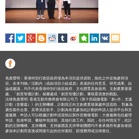
免責聲明：香港特別行政區政府僅為本項目提供資助，除此之外並無參與項
目。在本刊物／活動內（或由項目小組成員）表達的任何意見、研究成果、結
論或建議，均不代表香港特別行政區政府、文化體育及旅遊局、文創產業發展
處、「創意智優計劃」秘書處或「創意智優計劃」審核委員會的觀點。
法律免責聲明: 香港互動市務商會有限公司乃《第十四屆微電影「創+作」支援
計劃（音樂篇）》的主辦機構，計劃現正向文創產業發展處申請資助， 對象為
廣告製作企業、其導演及歌手。計劃為有意參加此計劃的申請人提供平台和支
援服務，申請人可以根據計劃申請資助以製作音樂微電影；大會服務包括處理
申請、批准申請、審核申領資助、其他行政工作。因此，在任何情況下，此計
劃的主辦機構、支持機構、支持媒體及支持學術圑體均不會承擔所有參加者因
參加本計劃而直接或間接引起的任何索賠、賠償費用或法律責任。