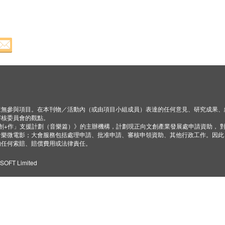
並無參與項目。在本刊物／活動內（或由項目小組成員）表達的任何意見、研究成果、
審核委員會的觀點。
「創+作」支援計劃（音樂篇）》的主辦機構，計劃現正向文創產業發展處申請資助， 
音樂微電影；大會服務包括處理申請、批准申請、審核申領資助、其他行政工作。因此
的任何索賠、賠償費用或法律責任。
ZSOFT Limited