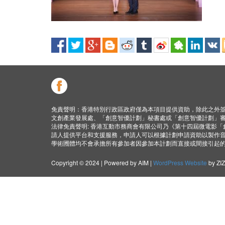
免責聲明：香港特別行政區政府僅為本項目提供資助，除此之外
文創產業發展處、「創意智優計劃」秘書處或「創意智優計劃」
法律免責聲明: 香港互動市務商會有限公司乃《第十四屆微電影
請人提供平台和支援服務，申請人可以根據計劃申請資助以製作
學術圑體均不會承擔所有參加者因參加本計劃而直接或間接引起
Copyright © 2024 | Powered by AIM |
WordPress Website
by ZI