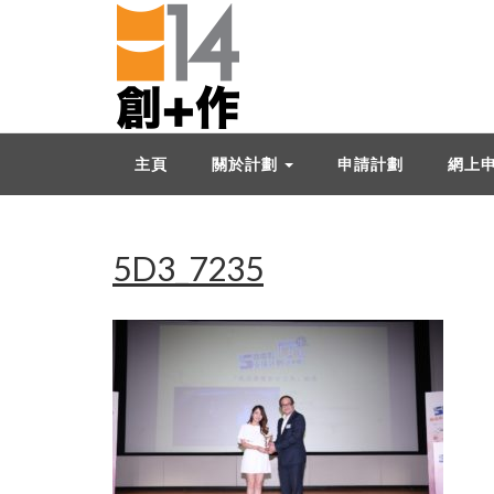
主頁
關於計劃
申請計劃
網上
5D3_7235