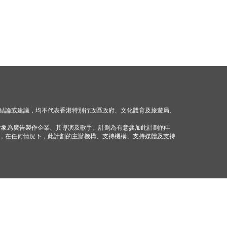
結論或建議，均不代表香港特別行政區政府、文化體育及旅遊局、
對象為廣告製作企業、其導演及歌手。計劃為有意參加此計劃的申
，在任何情況下，此計劃的主辦機構、支持機構、支持媒體及支持