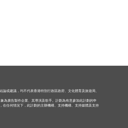
結論或建議，均不代表香港特別行政區政府、文化體育及旅遊局、
對象為廣告製作企業、其導演及歌手。計劃為有意參加此計劃的申
，在任何情況下，此計劃的主辦機構、支持機構、支持媒體及支持