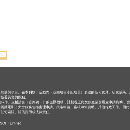
並無參與項目。在本刊物／活動內（或由項目小組成員）表達的任何意見、研究成果、
審核委員會的觀點。
「創+作」支援計劃（音樂篇）》的主辦機構，計劃現正向文創產業發展處申請資助， 
音樂微電影；大會服務包括處理申請、批准申請、審核申領資助、其他行政工作。因此
的任何索賠、賠償費用或法律責任。
ZSOFT Limited