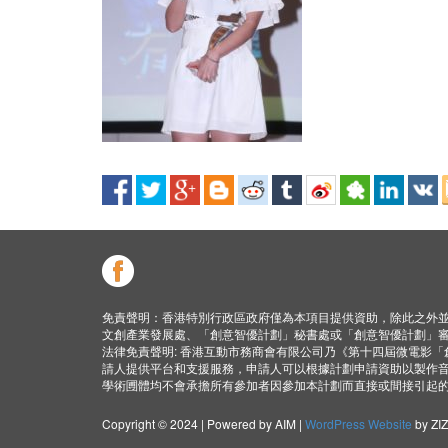
免責聲明：香港特別行政區政府僅為本項目提供資助，除此之外
文創產業發展處、「創意智優計劃」秘書處或「創意智優計劃」
法律免責聲明: 香港互動市務商會有限公司乃《第十四屆微電影
請人提供平台和支援服務，申請人可以根據計劃申請資助以製作
學術圑體均不會承擔所有參加者因參加本計劃而直接或間接引起
Copyright © 2024 | Powered by AIM |
WordPress Website
by ZI