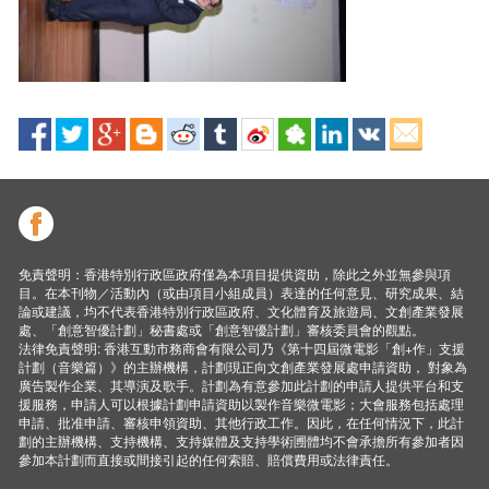
免責聲明：香港特別行政區政府僅為本項目提供資助，除此之外並無參與項
目。在本刊物／活動內（或由項目小組成員）表達的任何意見、研究成果、結
論或建議，均不代表香港特別行政區政府、文化體育及旅遊局、文創產業發展
處、「創意智優計劃」秘書處或「創意智優計劃」審核委員會的觀點。
法律免責聲明: 香港互動市務商會有限公司乃《第十四屆微電影「創+作」支援
計劃（音樂篇）》的主辦機構，計劃現正向文創產業發展處申請資助， 對象為
廣告製作企業、其導演及歌手。計劃為有意參加此計劃的申請人提供平台和支
援服務，申請人可以根據計劃申請資助以製作音樂微電影；大會服務包括處理
申請、批准申請、審核申領資助、其他行政工作。因此，在任何情況下，此計
劃的主辦機構、支持機構、支持媒體及支持學術圑體均不會承擔所有參加者因
參加本計劃而直接或間接引起的任何索賠、賠償費用或法律責任。