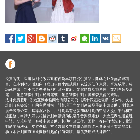
免責聲明：香港特別行政區政府僅為本項目提供資助，除此之外並無參與項
目。在本刊物／活動內（或由項目小組成員）表達的任何意見、研究成果、結
論或建議，均不代表香港特別行政區政府、文化體育及旅遊局、文創產業發展
處、「創意智優計劃」秘書處或「創意智優計劃」審核委員會的觀點。
法律免責聲明: 香港互動市務商會有限公司乃《第十四屆微電影「創+作」支援
計劃（音樂篇）》的主辦機構，計劃現正向文創產業發展處申請資助， 對象為
廣告製作企業、其導演及歌手。計劃為有意參加此計劃的申請人提供平台和支
援服務，申請人可以根據計劃申請資助以製作音樂微電影；大會服務包括處理
申請、批准申請、審核申領資助、其他行政工作。因此，在任何情況下，此計
劃的主辦機構、支持機構、支持媒體及支持學術圑體均不會承擔所有參加者因
參加本計劃而直接或間接引起的任何索賠、賠償費用或法律責任。