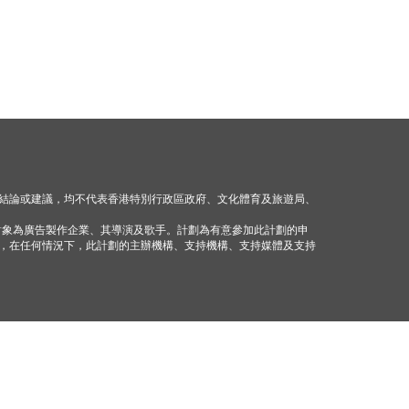
結論或建議，均不代表香港特別行政區政府、文化體育及旅遊局、
對象為廣告製作企業、其導演及歌手。計劃為有意參加此計劃的申
，在任何情況下，此計劃的主辦機構、支持機構、支持媒體及支持