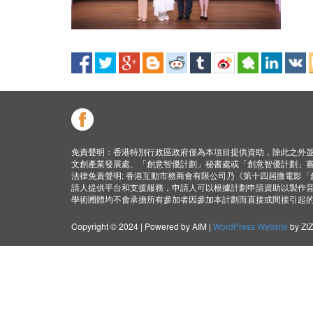
免責聲明：香港特別行政區政府僅為本項目提供資助，除此之外
文創產業發展處、「創意智優計劃」秘書處或「創意智優計劃」
法律免責聲明: 香港互動市務商會有限公司乃《第十四屆微電影
請人提供平台和支援服務，申請人可以根據計劃申請資助以製作
學術圑體均不會承擔所有參加者因參加本計劃而直接或間接引起
Copyright © 2024 | Powered by AIM |
WordPress Website
by ZI