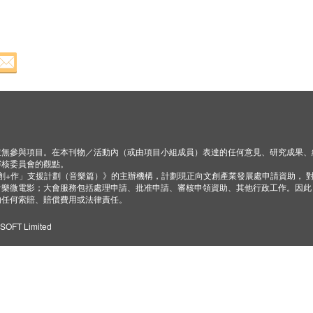
並無參與項目。在本刊物／活動內（或由項目小組成員）表達的任何意見、研究成果、
審核委員會的觀點。
「創+作」支援計劃（音樂篇）》的主辦機構，計劃現正向文創產業發展處申請資助， 
音樂微電影；大會服務包括處理申請、批准申請、審核申領資助、其他行政工作。因此
的任何索賠、賠償費用或法律責任。
ZSOFT Limited