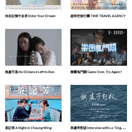
你在記憶中走來 Enter Your Dream
超時空旅行團 TIME TRAVEL AGENCY
無處可逃 No Distance Left to Run
樂團鬼門關 Game Over. Try Again?
與
盧亭對談 Interview with Lo Ting: An Oral history project
茶記等 A Night in Cheung Wing