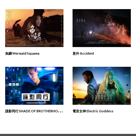
魚鱗 Mermaid Squama
意外 Accident
諜
影同行 SHADE OF BROTHERHOOD
電⾳女神 Electric Goddess