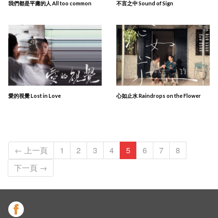
我們都是平庸的人 All too common
不言之中 Sound of Sign
愛的視覺 Lost in Love
心如止水 Raindrops on the Flower
← 上一頁
1
2
3
4
5
6
7
8
下一頁 →