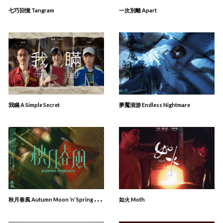
七巧回憶 Tangram
一次別離 Apart
我瞞 A Simple Secret
夢魘洄游 Endless Nightmare
秋
⽉春風 Autumn Moon ‘n’ Spring Breeze
如火 Moth