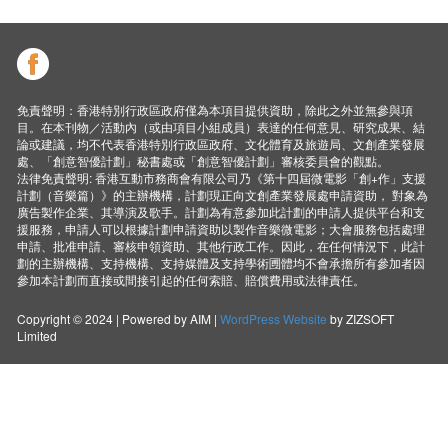
免責聲明：香港特別行政區政府僅為本項目提供資助，除此之外並無參與項
目。在本刊物／活動內（或由項目小組成員）表達的任何意見、研究成果、結
論或建議，均不代表香港特別行政區政府、文化體育及旅遊局、文創產業發展
處、「創意智優計劃」秘書處或「創意智優計劃」審核委員會的觀點。
法律免責聲明: 香港互動市務商會有限公司乃《第十四屆微電影「創+作」支援
計劃（音樂篇）》的主辦機構，計劃現正向文創產業發展處申請資助， 對象為
廣告製作企業、其導演及歌手。計劃為有意參加此計劃的申請人提供平台和支
援服務，申請人可以根據計劃申請資助以製作音樂微電影；大會服務包括處理
申請、批准申請、審核申領資助、其他行政工作。因此，在任何情況下，此計
劃的主辦機構、支持機構、支持媒體及支持學術圑體均不會承擔所有參加者因
參加本計劃而直接或間接引起的任何索賠、賠償費用或法律責任。
Copyright © 2024 | Powered by AIM |
WordPress Website
by ZIZSOFT
Limited