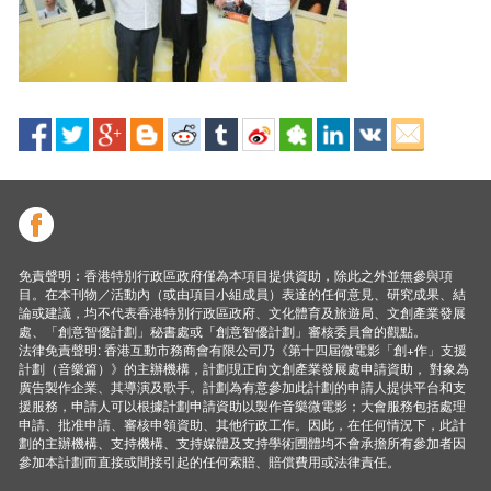
免責聲明：香港特別行政區政府僅為本項目提供資助，除此之外並無參與項
目。在本刊物／活動內（或由項目小組成員）表達的任何意見、研究成果、結
論或建議，均不代表香港特別行政區政府、文化體育及旅遊局、文創產業發展
處、「創意智優計劃」秘書處或「創意智優計劃」審核委員會的觀點。
法律免責聲明: 香港互動市務商會有限公司乃《第十四屆微電影「創+作」支援
計劃（音樂篇）》的主辦機構，計劃現正向文創產業發展處申請資助， 對象為
廣告製作企業、其導演及歌手。計劃為有意參加此計劃的申請人提供平台和支
援服務，申請人可以根據計劃申請資助以製作音樂微電影；大會服務包括處理
申請、批准申請、審核申領資助、其他行政工作。因此，在任何情況下，此計
劃的主辦機構、支持機構、支持媒體及支持學術圑體均不會承擔所有參加者因
參加本計劃而直接或間接引起的任何索賠、賠償費用或法律責任。