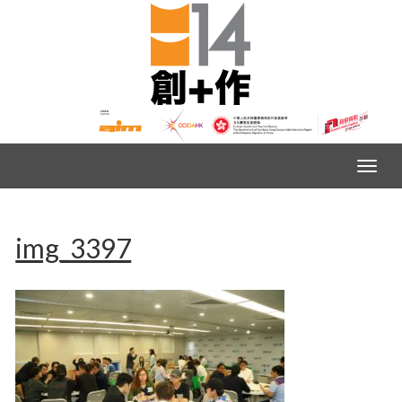
img_3397