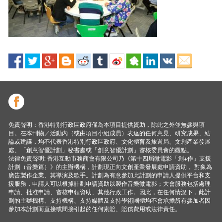
免責聲明：香港特別行政區政府僅為本項目提供資助，除此之外並無參與項
目。在本刊物／活動內（或由項目小組成員）表達的任何意見、研究成果、結
論或建議，均不代表香港特別行政區政府、文化體育及旅遊局、文創產業發展
處、「創意智優計劃」秘書處或「創意智優計劃」審核委員會的觀點。
法律免責聲明: 香港互動市務商會有限公司乃《第十四屆微電影「創+作」支援
計劃（音樂篇）》的主辦機構，計劃現正向文創產業發展處申請資助， 對象為
廣告製作企業、其導演及歌手。計劃為有意參加此計劃的申請人提供平台和支
援服務，申請人可以根據計劃申請資助以製作音樂微電影；大會服務包括處理
申請、批准申請、審核申領資助、其他行政工作。因此，在任何情況下，此計
劃的主辦機構、支持機構、支持媒體及支持學術圑體均不會承擔所有參加者因
參加本計劃而直接或間接引起的任何索賠、賠償費用或法律責任。