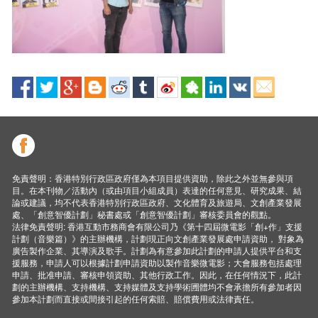
免責聲明：香港特別行政區政府僅為本項目提供資助，除此之外並無參與項
目。在本刊物／活動內（或由項目小組成員）表達的任何意見、研究成果、結
論或建議，均不代表香港特別行政區政府、文化體育及旅遊局、文創產業發展
處、「創意智優計劃」秘書處或「創意智優計劃」審核委員會的觀點。
法律免責聲明: 香港互動市務商會有限公司乃《第十四屆微電影「創+作」支援
計劃（音樂篇）》的主辦機構，計劃現正向文創產業發展處申請資助， 對象為
廣告製作企業、其導演及歌手。計劃為有意參加此計劃的申請人提供平台和支
援服務，申請人可以根據計劃申請資助以製作音樂微電影；大會服務包括處理
申請、批准申請、審核申領資助、其他行政工作。因此，在任何情況下，此計
劃的主辦機構、支持機構、支持媒體及支持學術圑體均不會承擔所有參加者因
參加本計劃而直接或間接引起的任何索賠、賠償費用或法律責任。