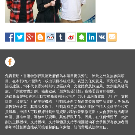
免責聲明：香港特別行政區政府僅為本項目提供資助，除此之外並無參與項
目。在本刊物／活動內（或由項目小組成員）表達的任何意見、研究成果、結
論或建議，均不代表香港特別行政區政府、文化體育及旅遊局、文創產業發展
處、「創意智優計劃」秘書處或「創意智優計劃」審核委員會的觀點。
法律免責聲明: 香港互動市務商會有限公司乃《第十四屆微電影「創+作」支援
計劃（音樂篇）》的主辦機構，計劃現正向文創產業發展處申請資助， 對象為
廣告製作企業、其導演及歌手。計劃為有意參加此計劃的申請人提供平台和支
援服務，申請人可以根據計劃申請資助以製作音樂微電影；大會服務包括處理
申請、批准申請、審核申領資助、其他行政工作。因此，在任何情況下，此計
劃的主辦機構、支持機構、支持媒體及支持學術圑體均不會承擔所有參加者因
參加本計劃而直接或間接引起的任何索賠、賠償費用或法律責任。