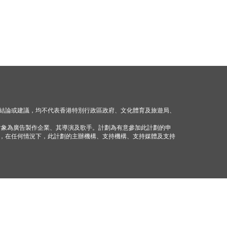
結論或建議，均不代表香港特別行政區政府、文化體育及旅遊局、
對象為廣告製作企業、其導演及歌手。計劃為有意參加此計劃的申
，在任何情況下，此計劃的主辦機構、支持機構、支持媒體及支持