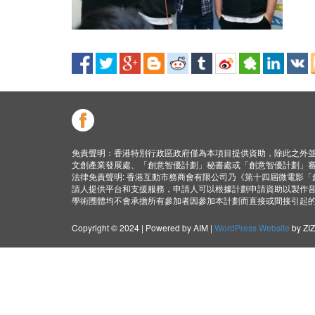
免責聲明：香港特別行政區政府僅為本項目提供資助，除此之外
文創產業發展處、「創意智優計劃」秘書處或「創意智優計劃」
法律免責聲明: 香港互動市務商會有限公司乃《第十四屆微電影
請人提供平台和支援服務，申請人可以根據計劃申請資助以製作
學術圑體均不會承擔所有參加者因參加本計劃而直接或間接引起
Copyright © 2024 | Powered by AIM |
WordPress Website
by ZI