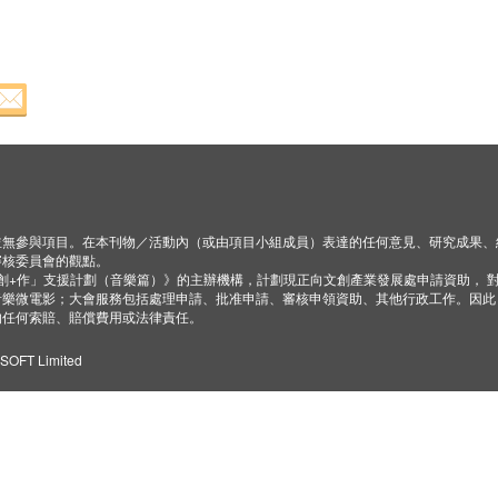
並無參與項目。在本刊物／活動內（或由項目小組成員）表達的任何意見、研究成果、
審核委員會的觀點。
「創+作」支援計劃（音樂篇）》的主辦機構，計劃現正向文創產業發展處申請資助， 
音樂微電影；大會服務包括處理申請、批准申請、審核申領資助、其他行政工作。因此
的任何索賠、賠償費用或法律責任。
ZSOFT Limited