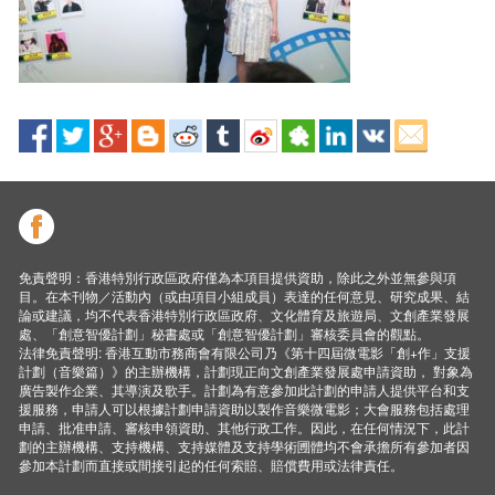
免責聲明：香港特別行政區政府僅為本項目提供資助，除此之外並無參與項
目。在本刊物／活動內（或由項目小組成員）表達的任何意見、研究成果、結
論或建議，均不代表香港特別行政區政府、文化體育及旅遊局、文創產業發展
處、「創意智優計劃」秘書處或「創意智優計劃」審核委員會的觀點。
法律免責聲明: 香港互動市務商會有限公司乃《第十四屆微電影「創+作」支援
計劃（音樂篇）》的主辦機構，計劃現正向文創產業發展處申請資助， 對象為
廣告製作企業、其導演及歌手。計劃為有意參加此計劃的申請人提供平台和支
援服務，申請人可以根據計劃申請資助以製作音樂微電影；大會服務包括處理
申請、批准申請、審核申領資助、其他行政工作。因此，在任何情況下，此計
劃的主辦機構、支持機構、支持媒體及支持學術圑體均不會承擔所有參加者因
參加本計劃而直接或間接引起的任何索賠、賠償費用或法律責任。